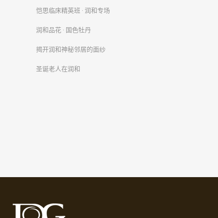
恺思临床精英班 · 润和专场
润和品花 · 国色牡丹
揭开润和神秘邻居的面纱
圣诞老人在润和