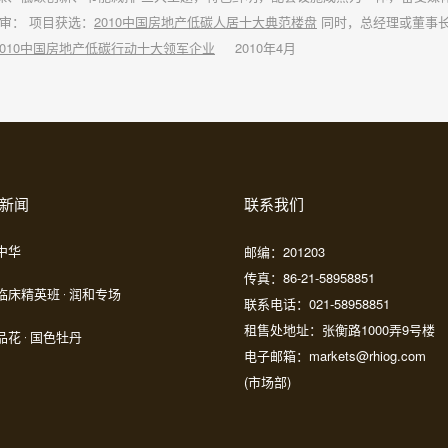
审： 项目获选：
2010
中国房地产低碳人居十大典范楼盘
同时，总经理或董事
010
中国房地产低碳行动十大领军企业
2010年4月
新闻
联系我们
邮编：201203
中华
传真：86-21-58958851
临床精英班 · 润和专场
联系电话：021-58958851
租售处地址：张衡路1000弄9号楼
花 · 国色牡丹
电子邮箱：markets@rhiog.com
(市场部)