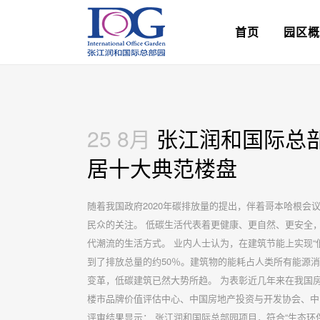
首页
园区概
25 8月
张江润和国际总部
居十大典范楼盘
随着我国政府2020年碳排放量的提出，伴着哥本哈根会
民众的关注。 低碳生活代表着更健康、更自然、更安全
代潮流的生活方式。 业内人士认为，在建筑节能上实现“
到了排放总量的约50％。建筑物的能耗占人类所有能源
变革，低碳建筑已然大势所趋。 为表彰近几年来在我国
楼市品牌价值评估中心、中国房地产投资与开发协会、中国
评审结果显示：
张江润和国际总部园
项目，符合“生态环