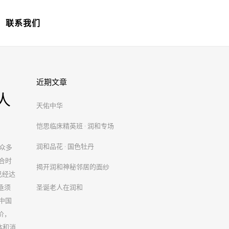
联系我们
近期文章
人
天佑中华
恺思临床精英班 · 润和专场
众多
润和品花 · 国色牡丹
合时
揭开润和神秘邻居的面纱
已经达
亟须
圣诞老人在润和
中国
价，
体和消