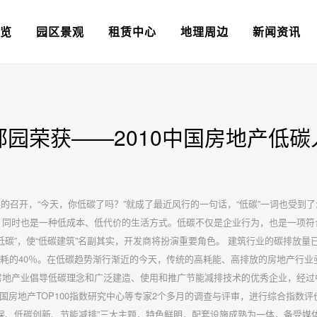
览
园区景观
租赁中心
地理周边
新闻资讯
园荣获——2010中国房地产低碳
议的召开，“今天，你低碳了吗？”就成了最近风行的一句话，“低碳”一词也受到了
，同时也是一种低成本、低代价的生活方式。低碳不仅是企业行为，也是一项符
低碳”，使“低碳建筑”名副其实，开发商将扮演重要角色。 建筑行业的碳排放量
消耗的40％。在低碳趋势渐行渐近的今天，传统的高耗能、高排放的房地产行业
房地产业倡导低碳理念和广泛建造、使用和推广节能减排技术的优秀企业，经过
房地产TOP100指数研究中心等专家2个多月的调查与评审，进行综合指数评
保、低碳创新、节能减排”三大主题，特色鲜明，配套设施成熟为一体，备受媒