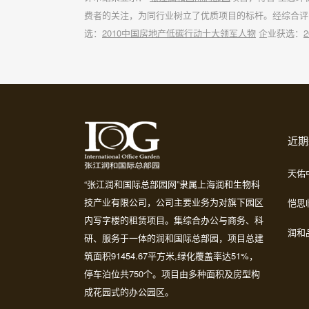
费者的关注，为同行业树立了优质项目的标杆。经综合评
选：
2010
中国房地产低碳行动十大领军人物
企业获选：
2
近期
天佑
“张江润和国际总部园网”隶属上海润和生物科
技产业有限公司，公司主要业务为对旗下园区
恺思
内写字楼的租赁项目。集综合办公与商务、科
润和品
研、服务于一体的润和国际总部园，项目总建
筑面积91454.67平方米,绿化覆盖率达51%，
停车泊位共750个。项目由多种面积及房型构
成花园式的办公园区。